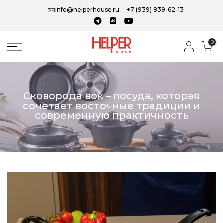
info@helperhouse.ru
+7 (939) 839-62-13
0
Сковорода вок – посуда, которая
сочетает восточные традиции и
современную практичность