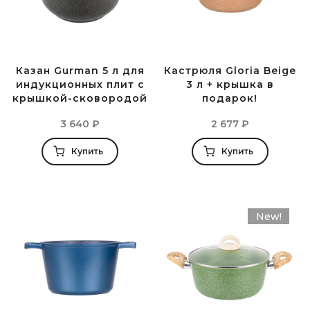
Казан Gurman 5 л для
Кастрюля Gloria Beige
индукционных плит с
3 л + крышка в
крышкой-сковородой
подарок!
3 640
₽
2 677
₽
Купить
Купить
New!