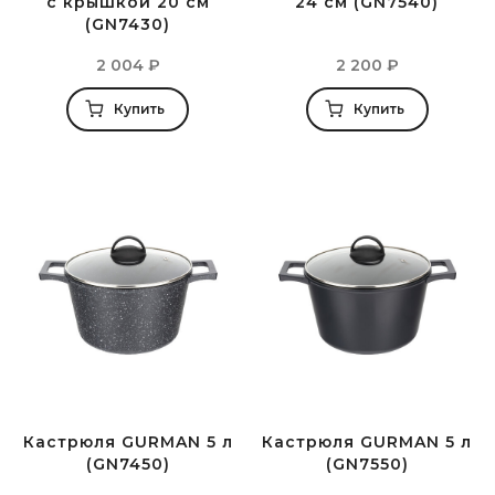
с крышкой 20 см
24 см (GN7540)
(GN7430)
2 004
₽
2 200
₽
Купить
Купить
Кастрюля GURMAN 5 л
Кастрюля GURMAN 5 л
(GN7450)
(GN7550)