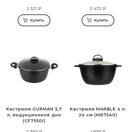
2 521
₽
2 472
₽
Купить
Купить
Кастрюля GURMAN 5,7
Кастрюля MARBLE 4 л,
л, индукционное дно
24 см (MR7540)
(CF7550I)
2 392
₽
1 939
₽