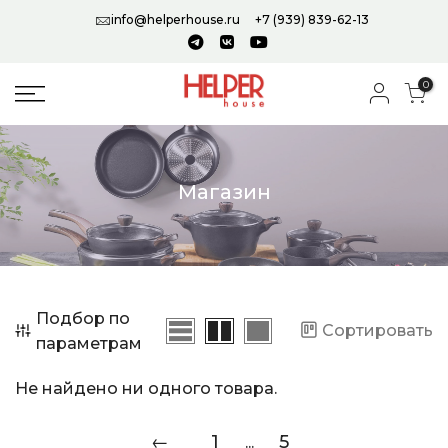
info@helperhouse.ru
+7 (939) 839-62-13
0
Магазин
Подбор по
Сортировать
параметрам
Не найдено ни одного товара.
←
1
5
...